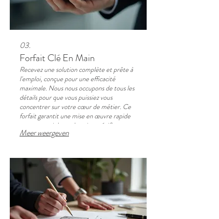
03.
Forfait Clé En Main
Recevez une solution complète et prête à
l'emploi, conçue pour une efficacité
maximale. Nous nous occupons de tous les
détails pour que vous puissiez vous
concentrer sur votre cœur de métier. Ce
forfait garantit une mise en œuvre rapide
et sans souci de vos besoins spécifiques.
Meer weergeven
Dites adieu aux complexités techniques.