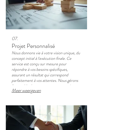
07.
Projet Personnalisé
Nous donnons vie à votre vision unique, du
concept initial à l'exécution finale. Ce
service est conçu sur mesure pour
répondre à vos besoins spécifiques,
assurant un résultat qui correspond
parfaitement à vos attentes. Nous gérons
l'ensemble du processus pour garantir
Meer weergeven
qualité et satisfaction.