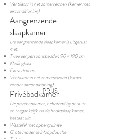
Ventilator in het zomerseizoen (kamer met
airconditioning)
Aangrenzende
slaapkamer
De aangrenzende slaapkamer is uitgerust
met:
Twee eenpersoonsbedden 90 × 190 cm
Kledingkast
Extra dekens
Ventilator in het zomerseizoen (kamer
zonder airconditioning)
PRIJS
Privébadkamer
De privébadkamer, behorend bij de suite
en toegankelijk via de hoofdslaapkamer,
bestaat uit:
Wastafel met opbergruimte
Grote moderne inloopdouche