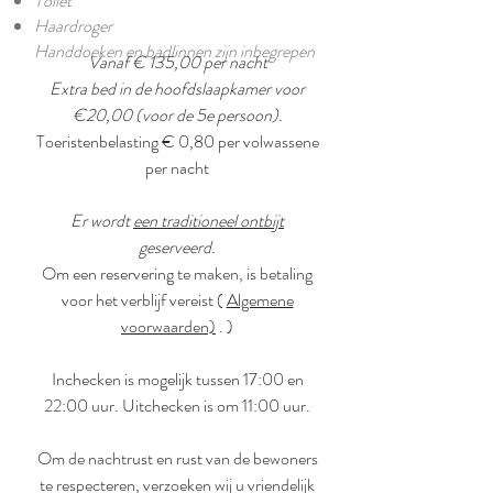
Toilet
Haardroger
Handdoeken en badlinnen zijn inbegrepen
Vanaf € 135,00 per nacht
Extra bed in de hoofdslaapkamer voor
€20,00 (voor de 5e persoon).
Toeristenbelasting € 0,80 per volwassene
per nacht
Er wordt
een traditioneel ontbijt
geserveerd.
Om een reservering te maken, is betaling
voor het verblijf vereist (
Algemene
voorwaarden)
.
)
Inchecken is mogelijk tussen 17:00 en
22:00 uur.
Uitchecken is om 11:00 uur.
Om de nachtrust en
rust
van de bewoners
te respecteren, verzoeken wij u vriendelijk