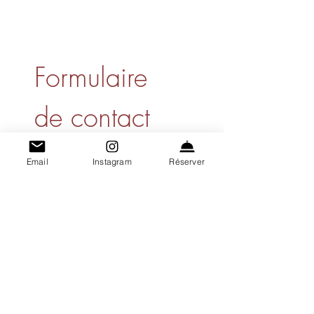
Formulaire 
de contact
Prénom
*
Email
Instagram
Réserver
Nom de famille
*
E-mail
*
Téléphone
*